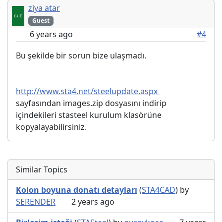
ziya atar
Guest
6 years ago
#4
Bu şekilde bir sorun bize ulaşmadı.
http://www.sta4.net/steelupdate.aspx
sayfasından images.zip dosyasını indirip
içindekileri stasteel kurulum klasörüne
kopyalayabilirsiniz.
Similar Topics
Kolon boyuna donatı detayları
(
STA4CAD
) by
SERENDER
2 years ago