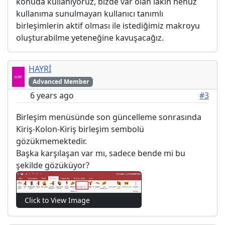
konuda kullanıyoruz, bizde var olan lakin henüz
kullanıma sunulmayan kullanıcı tanımlı
birleşimlerin aktif olması ile istediğimiz makroyu
oluşturabilme yeteneğine kavuşacağız.
HAYRİ
Advanced Member
6 years ago
#3
Birleşim menüsünde son güncelleme sonrasında
Kiriş-Kolon-Kiriş birleşim sembolü
gözükmemektedir.
Başka karşılaşan var mı, sadece bende mi bu
şekilde gözüküyor?
Click to View Image
235 View(s)