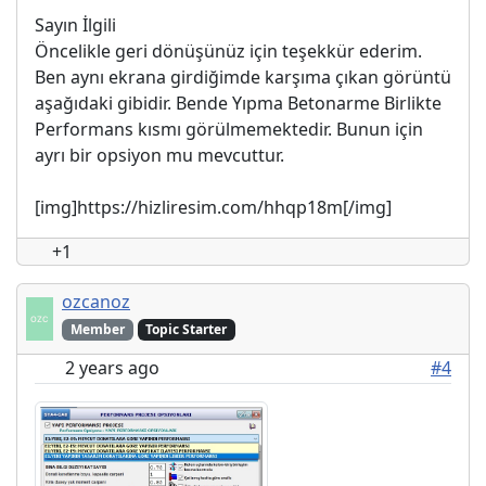
Sayın İlgili
Öncelikle geri dönüşünüz için teşekkür ederim.
Ben aynı ekrana girdiğimde karşıma çıkan görüntü
aşağıdaki gibidir. Bende Yıpma Betonarme Birlikte
Performans kısmı görülmemektedir. Bunun için
ayrı bir opsiyon mu mevcuttur.
[img]https://hizliresim.com/hhqp18m[/img]
+1
ozcanoz
Member
Topic Starter
2 years ago
#4