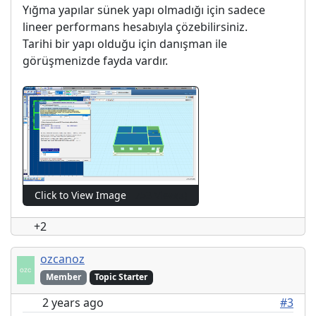
Yığma yapılar sünek yapı olmadığı için sadece
lineer performans hesabıyla çözebilirsiniz.
Tarihi bir yapı olduğu için danışman ile
görüşmenizde fayda vardır.
Click to View Image
753 View(s)
+2
ozcanoz
Member
Topic Starter
2 years ago
#3