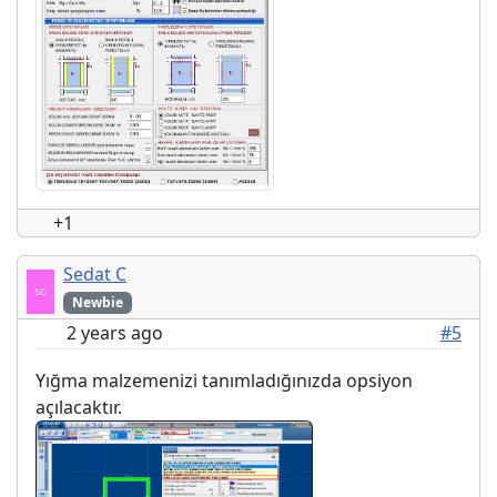
+1
Sedat C
Newbie
2 years ago
#5
Yığma malzemenizi tanımladığınızda opsiyon
açılacaktır.