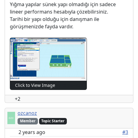
Yığma yapılar sünek yapı olmadığı için sadece
lineer performans hesabıyla çözebilirsiniz.
Tarihi bir yapı olduğu için danışman ile
görüşmenizde fayda vardır.
Click to View Image
759 View(s)
+2
ozcanoz
Member
Topic Starter
2 years ago
#3