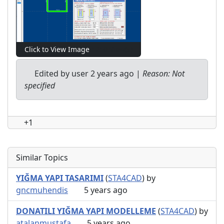
Click to View Image
1210 View(s)
Edited by user
2 years ago
|
Reason: Not
specified
+1
Similar Topics
YIĞMA YAPI TASARIMI
(
STA4CAD
) by
gncmuhendis
5 years ago
DONATILI YIĞMA YAPI MODELLEME
(
STA4CAD
) by
atalanmustafa
5 years ago