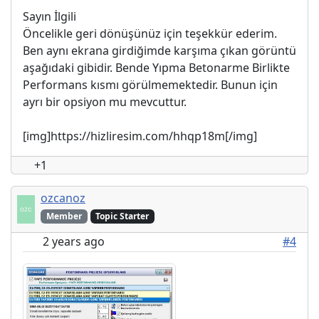
Sayın İlgili
Öncelikle geri dönüşünüz için teşekkür ederim.
Ben aynı ekrana girdiğimde karşıma çıkan görüntü
aşağıdaki gibidir. Bende Yıpma Betonarme Birlikte
Performans kısmı görülmemektedir. Bunun için
ayrı bir opsiyon mu mevcuttur.
[img]https://hizliresim.com/hhqp18m[/img]
+1
ozcanoz
Member
Topic Starter
2 years ago
#4