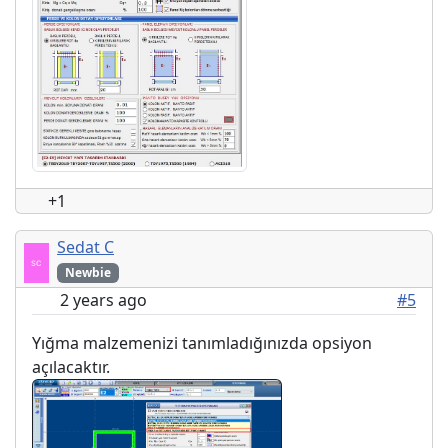
+1
Sedat C
Newbie
2 years ago
#5
Yığma malzemenizi tanımladığınızda opsiyon
açılacaktır.