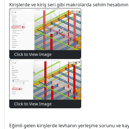
Kirişlerde ve kiriş seri gibi makrolarda sehim hesabını
Click to View Image
989 View(s)
Click to View Image
991 View(s)
Eğimli gelen kirişlerde levhanın yerleşme sorunu ve k