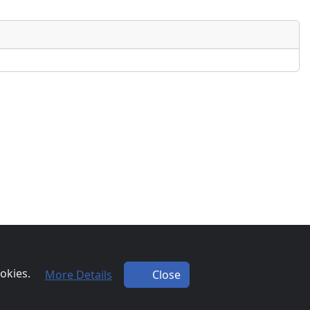
ookies.
More Details
Close
F.NET 4.0.2
|
YAF.NET © 2003-2026 Yet Another Forum.NET
This page was generated in 0.128 seconds.