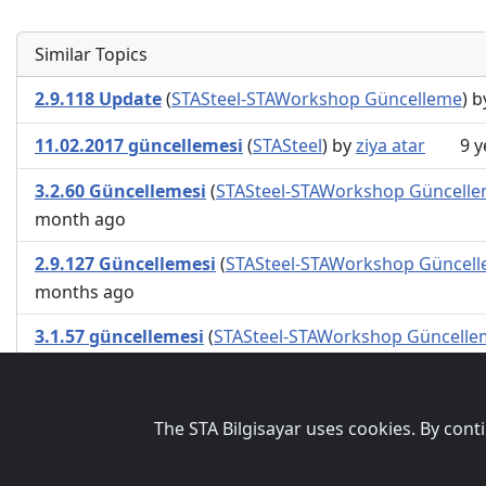
Similar Topics
2.9.118 Update
(
STASteel-STAWorkshop Güncelleme
) 
11.02.2017 güncellemesi
(
STASteel
) by
ziya atar
9 y
3.2.60 Güncellemesi
(
STASteel-STAWorkshop Güncell
month ago
2.9.127 Güncellemesi
(
STASteel-STAWorkshop Güncel
months ago
3.1.57 güncellemesi
(
STASteel-STAWorkshop Güncelle
months ago
The STA Bilgisayar uses cookies. By cont