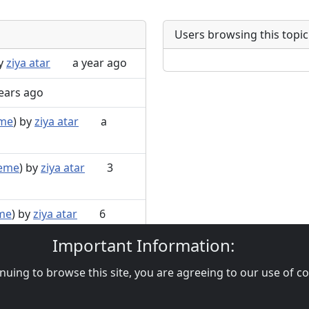
Users browsing this topic
by
ziya atar
a year ago
ears ago
eme
) by
ziya atar
a
leme
) by
ziya atar
3
me
) by
ziya atar
6
Important Information:
inuing to browse this site, you are agreeing to our use of c
Privacy Policy
|
Powered by YA