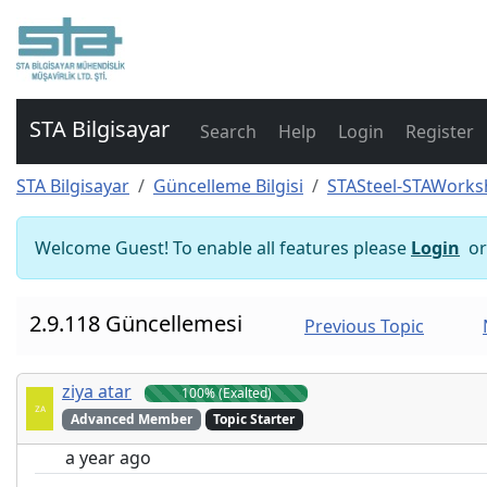
STA Bilgisayar
Search
Help
Login
Register
STA Bilgisayar
Güncelleme Bilgisi
STASteel-STAWorks
Welcome Guest! To enable all features please
Login
o
2.9.118 Güncellemesi
Previous Topic
ziya atar
100% (Exalted)
Advanced Member
Topic Starter
a year ago