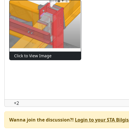
Click to View Image
994 View(s)
+2
Wanna join the discussion?!
Login to your STA Bilg