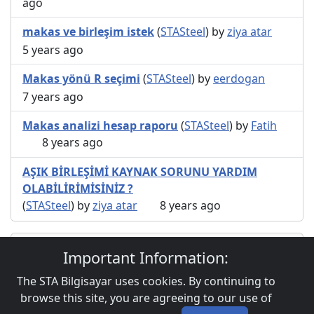
ago
makas ve birleşim istek
(
STASteel
) by
ziya atar
5 years ago
Makas yönü R seçimi
(
STASteel
) by
eerdogan
7 years ago
Makas analizi hesap raporu
(
STASteel
) by
Fatih
8 years ago
AŞIK BİRLEŞİMİ KAYNAK SORUNU YARDIM
OLABİLİRİMİSİNİZ ?
(
STASteel
) by
ziya atar
8 years ago
Users browsing this topic
Important Information:
The STA Bilgisayar uses cookies. By continuing to
browse this site, you are agreeing to our use of
Privacy Policy
|
Powered by YAF.NET 4.0.2
|
YAF.NET ©