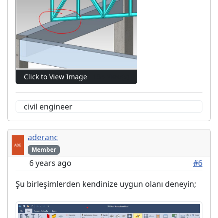
Click to View Image
184 View(s)
civil engineer
aderanc
Member
6 years ago
#6
Şu birleşimlerden kendinize uygun olanı deneyin;