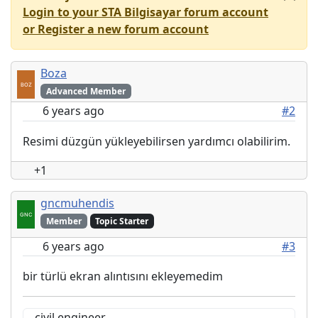
Login to your STA Bilgisayar forum account
or Register a new forum account
Boza
Advanced Member
6 years ago
#2
Resimi düzgün yükleyebilirsen yardımcı olabilirim.
+1
gncmuhendis
Member
Topic Starter
6 years ago
#3
bir türlü ekran alıntısını ekleyemedim
civil engineer