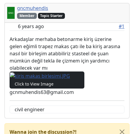
gncmuhendis
Member
Topic Starter
6 years ago
#1
Arkadaşlar merhaba betonarme kiriş üzerine
gelen eğimli trapez makas çatı ile ba kiriş arasına
nasıl bir birleşim atabbiliriz stasteel de şuan
mümkün değil tekla ile çizmem için yardımcı
olabilecek var mı
Click to View Image
408 View(s)
gcnmuhendis63@gmail.com
civil engineer
Wanna join the discussion?!