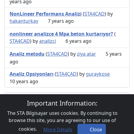
years ago
NonLineer Performans Analizi
(
STA4CAD
) by
hakanturkay
7 years ago
nonlineer analizce 4 Mpa beton kurtarıyor?
(
STA4CAD
) by
analizci
6 years ago
Analiz metodu
(
STA4CAD
) by
ziya atar
5 years
ago
Analiz Opsiyonları
(
STA4CAD
) by
guraykose
10 years ago
Users browsing this topic
Important Information:
The STA Bilgisayar uses cookies. By continuing to
browse this site, you are agreeing to our use of
Privacy Policy
|
Powered by YAF.NET 4.0.2
|
YAF.NET ©
cookies.
More Details
Close
2003-2026 Yet Another Forum.NET