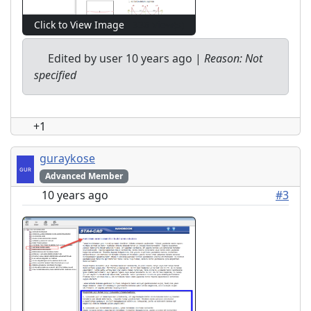
Click to View Image
336 View(s)
Edited by user
10 years ago
|
Reason: Not
specified
+1
guraykose
Advanced Member
10 years ago
#3