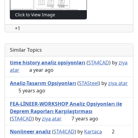
Click to View Image
323 View(s)
+1
Similar Topics
time history analiz opsiyonları
(
STA4CAD
) by
ziya
atar
a year ago
Analiz-Tasarım Opsiyonları
(
STASteel
) by
ziya atar
5 years ago
FEA-LİNEER-WORKSHOP Analiz Opsiyonları ile
Deprem Raporları Karşılaştırması
(
STA4CAD
) by
ziya atar
7 years ago
Nonlineer analiz
(
STA4CAD
) by
Kartaca
2